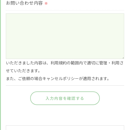
ご本人である事を確認のうえ、対応させて頂きま
お問い合わせ内容
※
す。
個人情報の開示･訂正･削除・利用停止の具体的手続
きにつきましては、お電話でお問合せ下さい。
いただきました内容は、利用規約の範囲内で適切に管理・利用さ
せていただきます。
お悩みですか？ LINEでお気軽に質問してください！
また、ご依頼の場合キャンセルポリシーが適用されます。
LINE友だち追加はこちら