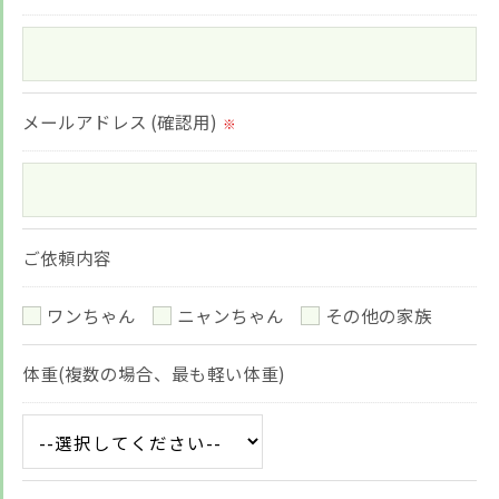
＜個人情報の安全管理＞
当社では、個人情報の漏洩等がなされないよう、適
メールアドレス (確認用)
切に安全管理対策を実施します。
※
＜個人情報を与えなかった場合に生じる結果＞
必要な情報を頂けない場合は、それに対応した当社
ご依頼内容
のサービスをご提供できない場合がございますので
予めご了承ください。
ワンちゃん
ニャンちゃん
その他の家族
＜個人情報の開示･訂正・削除･利用停止の手続につ
体重(複数の場合、最も軽い体重)
いて＞
当社では、お客様の個人情報の開示･訂正･削除・利
用停止の手続を定めさせて頂いております。