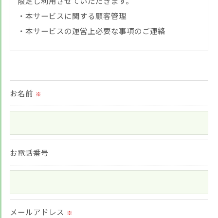
限定し利用させていただきます。
・本サービスに関する顧客管理
・本サービスの運営上必要な事項のご連絡
＜個人情報の提供について＞
当社ではお客様の同意を得た場合または法令に定め
られた場合を除き、
お名前
※
取得した個人情報を第三者に提供することはいたし
ません。
＜個人情報の委託について＞
お電話番号
当社では、利用目的の達成に必要な範囲において、
個人情報を外部に委託する場合があります。
これらの委託先に対しては個人情報保護契約等の措
メールアドレス
置をとり、適切な監督を行います。
※