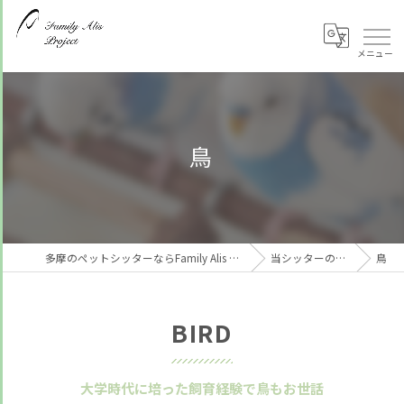
鳥
多摩のペットシッターならFamily Alis Project
当シッターの特徴
鳥
BIRD
大学時代に培った飼育経験で鳥もお世話