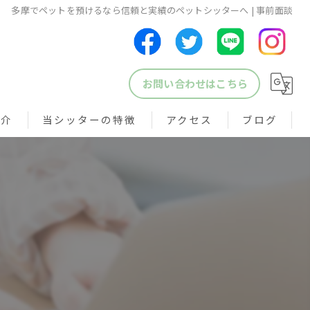
多摩でペットを預けるなら信頼と実績のペットシッターへ | 事前面談
お問い合わせはこちら
紹介
当シッターの特徴
アクセス
ブログ
犬
猫
鳥
小動物
ペットシッター