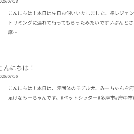
026/07/18
こんにちは！本日は先日お伺いいたしました、準レジェ
トリミングに連れて行ってもらったみたいでずいぶんとさ
摩…
お悩みですか？ LINEでお気軽に質問してください！
こんにちは！
026/07/16
LINE友だち追加はこちら
こんにちは！本日は、弊団体のモデル犬、みーちゃんを府
足げなみーちゃんです。#ペットシッター#多摩市#府中市#fami