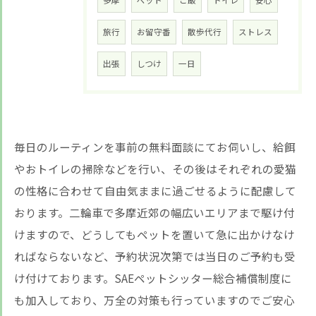
多摩
ペット
ご飯
トイレ
安心
LINE友だち追加はこちら
旅行
お留守番
散歩代行
ストレス
出張
しつけ
一日
毎日のルーティンを事前の無料面談にてお伺いし、給餌
やおトイレの掃除などを行い、その後はそれぞれの愛猫
の性格に合わせて自由気ままに過ごせるように配慮して
おります。二輪車で多摩近郊の幅広いエリアまで駆け付
けますので、どうしてもペットを置いて急に出かけなけ
ればならないなど、予約状況次第では当日のご予約も受
け付けております。SAEペットシッター総合補償制度に
も加入しており、万全の対策も行っていますのでご安心