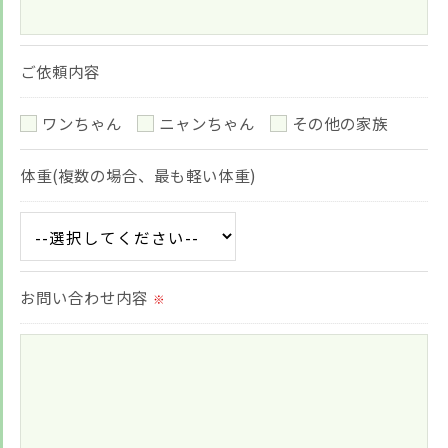
＜個人情報を与えなかった場合に生じる結果＞
必要な情報を頂けない場合は、それに対応した当社
ご依頼内容
のサービスをご提供できない場合がございますので
予めご了承ください。
ワンちゃん
ニャンちゃん
その他の家族
＜個人情報の開示･訂正・削除･利用停止の手続につ
体重(複数の場合、最も軽い体重)
いて＞
当社では、お客様の個人情報の開示･訂正･削除・利
用停止の手続を定めさせて頂いております。
ご本人である事を確認のうえ、対応させて頂きま
お問い合わせ内容
※
す。
個人情報の開示･訂正･削除・利用停止の具体的手続
きにつきましては、お電話でお問合せ下さい。