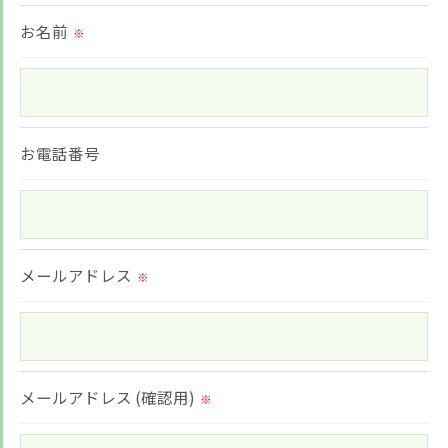
られた場合を除き、
お名前
※
取得した個人情報を第三者に提供することはいたし
ません。
＜個人情報の委託について＞
お電話番号
当社では、利用目的の達成に必要な範囲において、
個人情報を外部に委託する場合があります。
これらの委託先に対しては個人情報保護契約等の措
メールアドレス
置をとり、適切な監督を行います。
※
＜個人情報の安全管理＞
当社では、個人情報の漏洩等がなされないよう、適
メールアドレス (確認用)
切に安全管理対策を実施します。
※