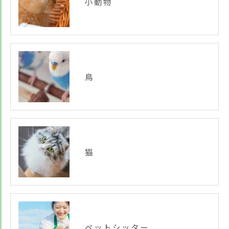
小動物
鳥
猫
ペットシッター