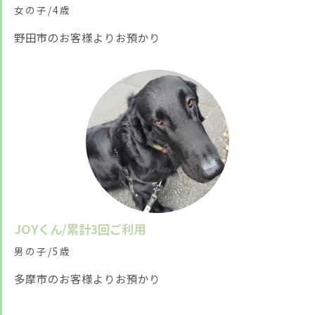
女の子/4歳
野田市のお客様よりお預かり
JOYくん/累計3回ご利用
男の子/5歳
多摩市のお客様よりお預かり