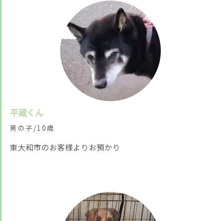
平蔵くん
男の子/10歳
東大和市のお客様よりお預かり