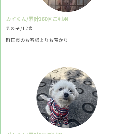
カイくん/累計160回ご利用
男の子/12歳
町田市のお客様よりお預かり