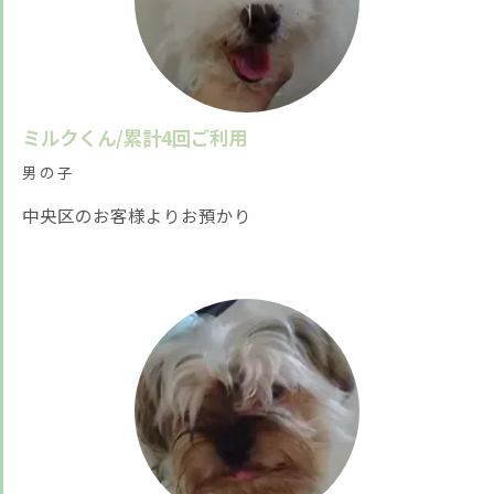
ミルクくん/累計4回ご利用
男の子
中央区のお客様よりお預かり