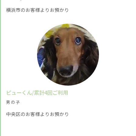
横浜市のお客様よりお預かり
お悩みですか？ LINEでお気軽に質問してください！
LINE友だち追加はこちら
ピューくん/累計4回ご利用
男の子
中央区のお客様よりお預かり