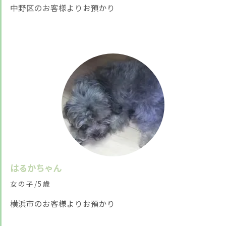
中野区のお客様よりお預かり
はるかちゃん
女の子/5歳
横浜市のお客様よりお預かり