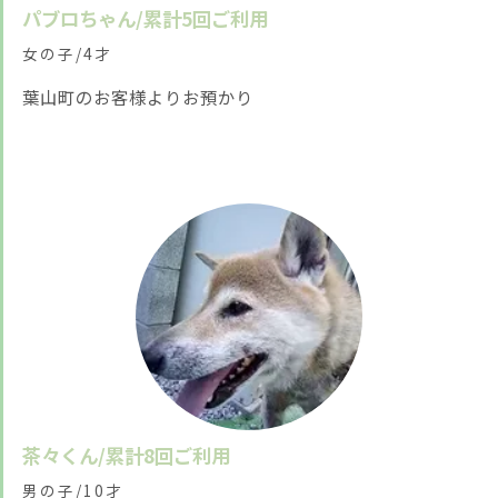
パブロちゃん/累計5回ご利用
女の子/4才
葉山町のお客様よりお預かり
茶々くん/累計8回ご利用
男の子/10才