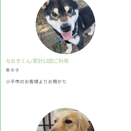
なおきくん/累計12回ご利用
男の子
小平市のお客様よりお預かり