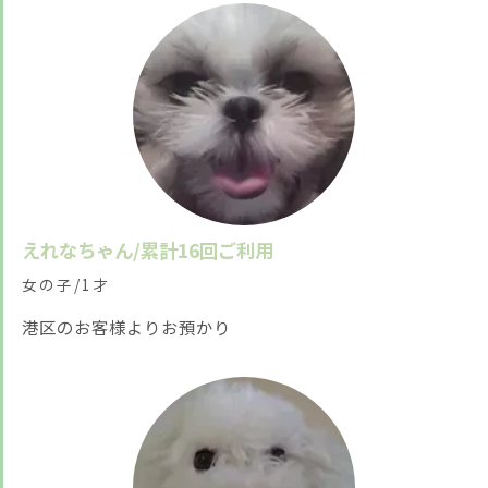
えれなちゃん/累計16回ご利用
女の子/1才
港区のお客様よりお預かり