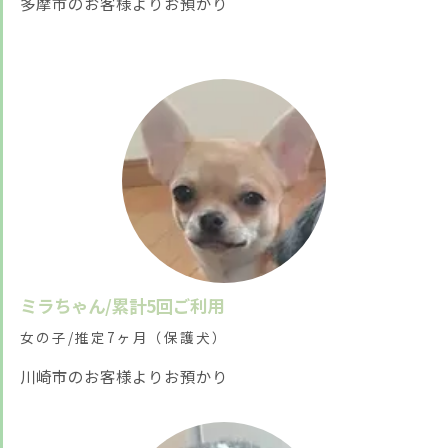
多摩市のお客様よりお預かり
ミラちゃん/累計5回ご利用
女の子/推定7ヶ月（保護犬）
川崎市のお客様よりお預かり