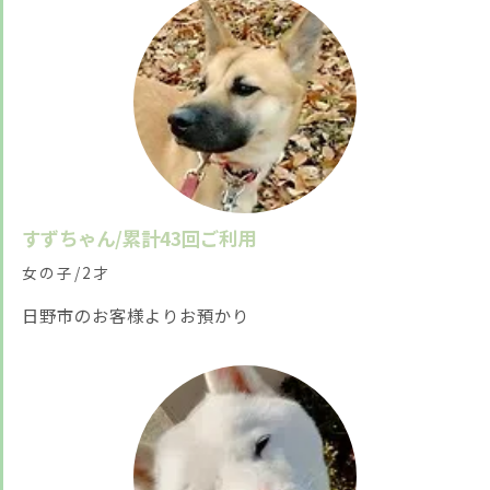
すずちゃん/累計43回ご利用
女の子/2才
日野市のお客様よりお預かり