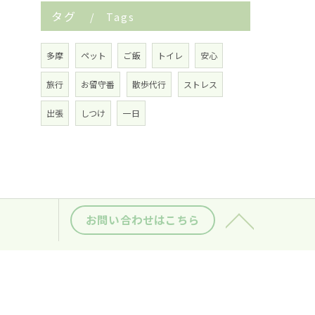
タグ
Tags
多摩
ペット
ご飯
トイレ
安心
旅行
お留守番
散歩代行
ストレス
出張
しつけ
一日
お問い合わせはこちら
つ
実績紹介
当シッターの特徴
犬
猫
鳥
シー
サイトマップ