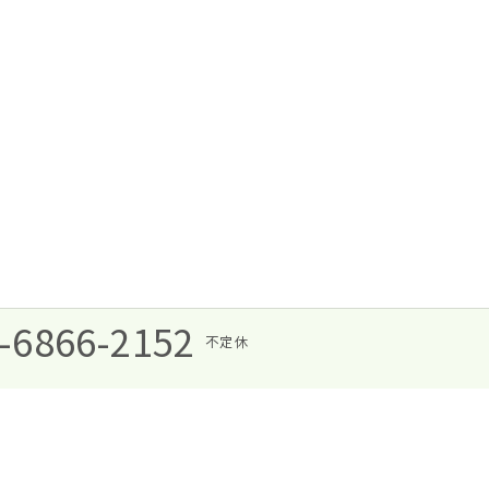
-6866-2152
不定休
お買い物代行サービス
利用規約
よくある質問
代表あいさ
ッター
アクセス
ブログ
お問い合わせ
プライバシーポリ