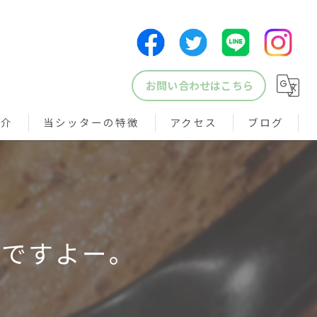
お問い合わせはこちら
紹介
当シッターの特徴
アクセス
ブログ
犬
猫
鳥
いですよー。
小動物
ペットシッター