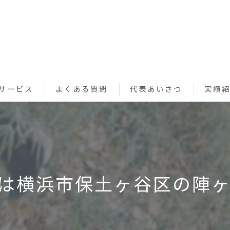
サービス
よくある質問
代表あいさつ
実績
ペットシッターサービス
お買い物代行サービス
利用規約
は横浜市保土ヶ谷区の陣ヶ下