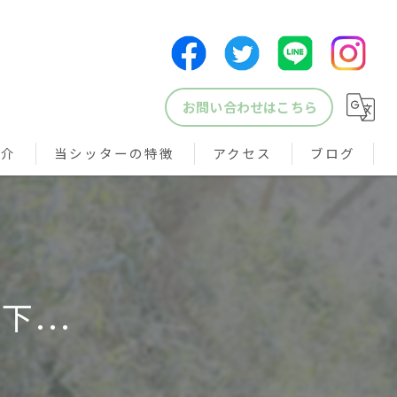
お問い合わせはこちら
紹介
当シッターの特徴
アクセス
ブログ
犬
猫
鳥
...
小動物
ペットシッター