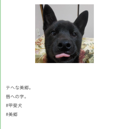
テヘな美郷。
唇への字。
#甲斐犬
#美郷