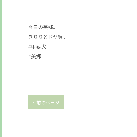
今日の美郷。
きりりとドヤ顔。
#甲斐犬
#美郷
< 前のページ