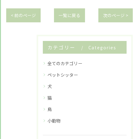
< 前のページ
一覧に戻る
次のページ >
カテゴリー
Categories
全てのカテゴリー
ペットシッター
犬
猫
お悩みですか？ LINEでお気軽に質問してください！
鳥
LINE友だち追加はこちら
小動物