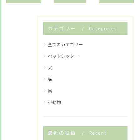
カテゴリー
Categories
全てのカテゴリー
ペットシッター
犬
お悩みですか？ LINEでお気軽に質問してください！
猫
LINE友だち追加はこちら
鳥
小動物
最近の投稿
Recent