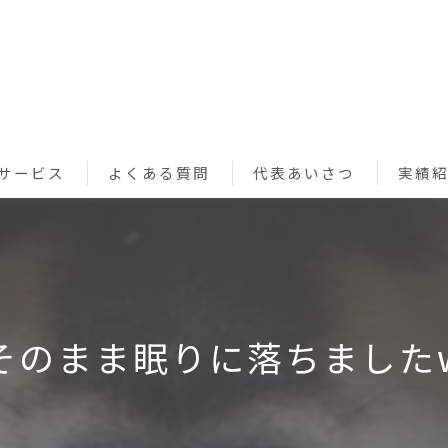
サービス
よくある質問
代表あいさつ
実績
ペットシッターサービス
お買い物代行サービス
利用規約
そのまま眠りに落ちました